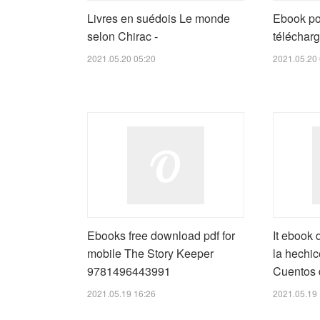
Livres en suédois Le monde
Ebook po
selon Chirac -
télécharg
2021.05.20 05:20
2021.05.20 
Ebooks free download pdf for
It ebook 
mobile The Story Keeper
la hechic
9781496443991
Cuentos 
2021.05.19 16:26
2021.05.19 