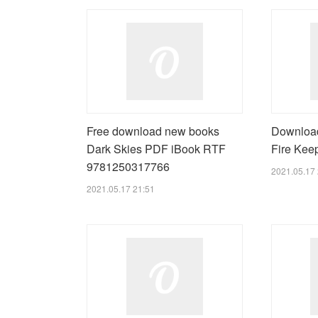
Free download new books
Download
Dark Skies PDF iBook RTF
Fire Kee
9781250317766
2021.05.17 
2021.05.17 21:51