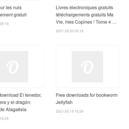
ur les nuls
Livres électroniques gratuits
ement gratuit
téléchargements gratuits Ma
Vie, mes Copines ! Tome 4 …
05:19
2021.05.20 05:18
download El tenedor,
Free downloads for bookworm
era y el dragón:
Jellyfish
de Alagaësia
2021.05.19 16:24
16:25