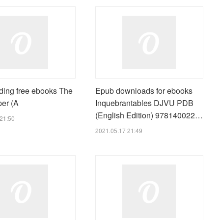
ing free ebooks The
Epub downloads for ebooks
per (A
Inquebrantables DJVU PDB
(English Edition) 978140022…
21:50
2021.05.17 21:49