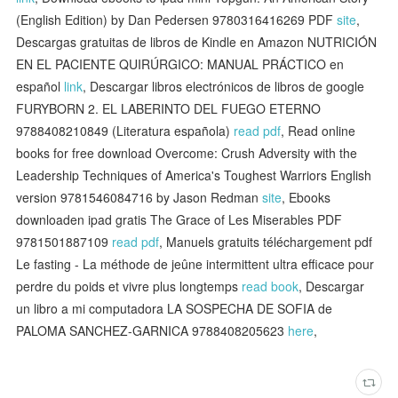
(English Edition) by Dan Pedersen 9780316416269 PDF
site
,
Descargas gratuitas de libros de Kindle en Amazon NUTRICIÓN
EN EL PACIENTE QUIRÚRGICO: MANUAL PRÁCTICO en
español
link
, Descargar libros electrónicos de libros de google
FURYBORN 2. EL LABERINTO DEL FUEGO ETERNO
9788408210849 (Literatura española)
read pdf
, Read online
books for free download Overcome: Crush Adversity with the
Leadership Techniques of America's Toughest Warriors English
version 9781546084716 by Jason Redman
site
, Ebooks
downloaden ipad gratis The Grace of Les Miserables PDF
9781501887109
read pdf
, Manuels gratuits téléchargement pdf
Le fasting - La méthode de jeûne intermittent ultra efficace pour
perdre du poids et vivre plus longtemps
read book
, Descargar
un libro a mi computadora LA SOSPECHA DE SOFIA de
PALOMA SANCHEZ-GARNICA 9788408205623
here
,