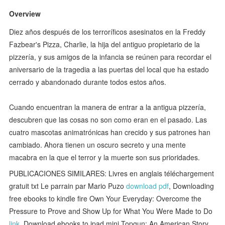
Overview
Diez años después de los terroríficos asesinatos en la Freddy
Fazbear's Pizza, Charlie, la hija del antiguo propietario de la
pizzería, y sus amigos de la infancia se reúnen para recordar el
aniversario de la tragedia a las puertas del local que ha estado
cerrado y abandonado durante todos estos años.
Cuando encuentran la manera de entrar a la antigua pizzería,
descubren que las cosas no son como eran en el pasado. Las
cuatro mascotas animatrónicas han crecido y sus patrones han
cambiado. Ahora tienen un oscuro secreto y una mente
macabra en la que el terror y la muerte son sus prioridades.
PUBLICACIONES SIMILARES: Livres en anglais téléchargement
gratuit txt Le parrain par Mario Puzo
download pdf
, Downloading
free ebooks to kindle fire Own Your Everyday: Overcome the
Pressure to Prove and Show Up for What You Were Made to Do
link
, Download ebooks to ipad mini Topgun: An American Story