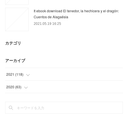
It ebook download El tenedor, la hechicera y el dragón:
Cuentos de Alagaësia
2021.05.19 16:25
カテゴリ
アーカイブ
2021
(
118
)
(
34
)
2020
(
63
)
(
22
)
(
12
)
(
27
)
(
30
)
(
26
)
(
18
)