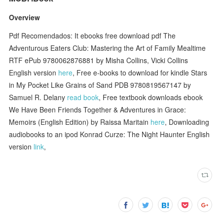
Overview
Pdf Recomendados: It ebooks free download pdf The
Adventurous Eaters Club: Mastering the Art of Family Mealtime
RTF ePub 9780062876881 by Misha Collins, Vicki Collins
English version
here
, Free e-books to download for kindle Stars
in My Pocket Like Grains of Sand PDB 9780819567147 by
Samuel R. Delany
read book
, Free textbook downloads ebook
We Have Been Friends Together & Adventures in Grace:
Memoirs (English Edition) by Raissa Maritain
here
, Downloading
audiobooks to an ipod Konrad Curze: The Night Haunter English
version
link
,