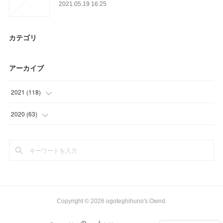
2021.05.19 16:25
カテゴリ
アーカイブ
2021
(
118
)
(
34
)
2020
(
63
)
(
22
)
(
12
)
(
27
)
(
30
)
(
26
)
(
18
)
(
9
)
(
3
)
Copyright ©
2026
ogoteghihuno's Ownd
.