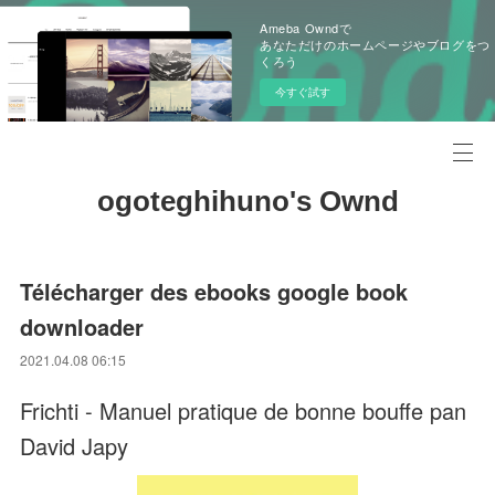
Ameba Owndで
あなただけのホームページやブログをつ
くろう
今すぐ試す
ogoteghihuno's Ownd
Télécharger des ebooks google book
downloader
2021.04.08 06:15
Frichti - Manuel pratique de bonne bouffe pan
David Japy