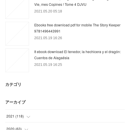
Vie, mes Copines ! Tome 4 DJVU
2021.05.20 05:18
Ebooks free download pdf for mobile The Story Keeper
9781496443991
2021.05.19 16:26
It ebook download El tenedor, la hechicera y el dragón:
Cuentos de Alagaësia
2021.05.19 16:25
カテゴリ
アーカイブ
2021
(
118
)
(
34
)
2020
(
63
)